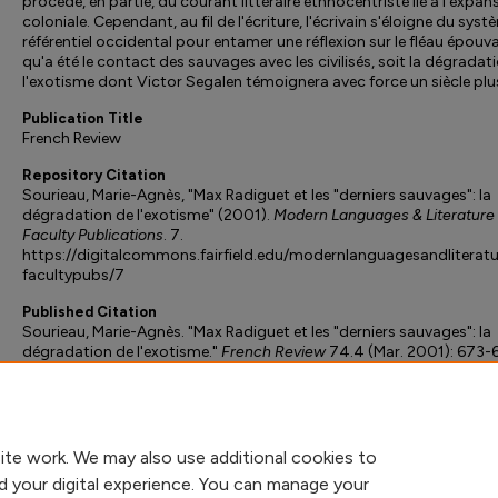
procède, en partie, du courant littéraire ethnocentriste lié à l'expan
coloniale. Cependant, au fil de l'écriture, l'écrivain s'éloigne du sys
référentiel occidental pour entamer une réflexion sur le fléau épouv
qu'a été le contact des sauvages avec les civilisés, soit la dégradat
l'exotisme dont Victor Segalen témoignera avec force un siècle plu
Publication Title
French Review
Repository Citation
Sourieau, Marie-Agnès, "Max Radiguet et les "derniers sauvages": la
dégradation de l'exotisme" (2001).
Modern Languages & Literature
Faculty Publications
. 7.
https://digitalcommons.fairfield.edu/modernlanguagesandliteratu
facultypubs/7
Published Citation
Sourieau, Marie-Agnès. "Max Radiguet et les "derniers sauvages": la
dégradation de l'exotisme."
French Review
74.4 (Mar. 2001): 673-
Print.
Peer Reviewed
ite work. We may also use additional cookies to
d your digital experience. You can manage your