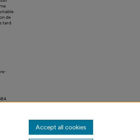
sion
tème
antable
ion de
s tard.
re-
684.
Accept all cookies