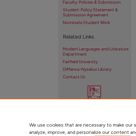
Faculty: Policies & Submission
Student: Policy Statement &
Submission Agreement
Nominate Student Work
Related Links
Modern Languages and Literature
Department
Fairfield University
DiMenna-Nyselius Library
Contact Us
We use cookies that are necessary to make our s
analyze, improve, and personalize our content an