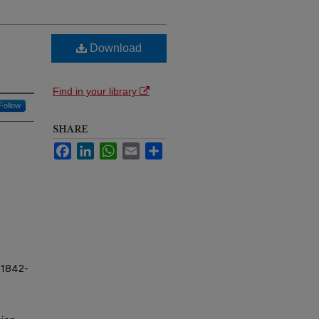
Download
Find in your library
Follow
SHARE
Facebook
LinkedIn
WhatsApp
Email
Share
 (1842-
t