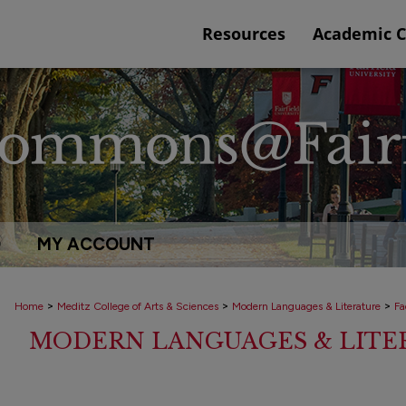
Resources
Academic 
Q
MY ACCOUNT
>
>
>
Home
Meditz College of Arts & Sciences
Modern Languages & Literature
Fa
MODERN LANGUAGES & LITE