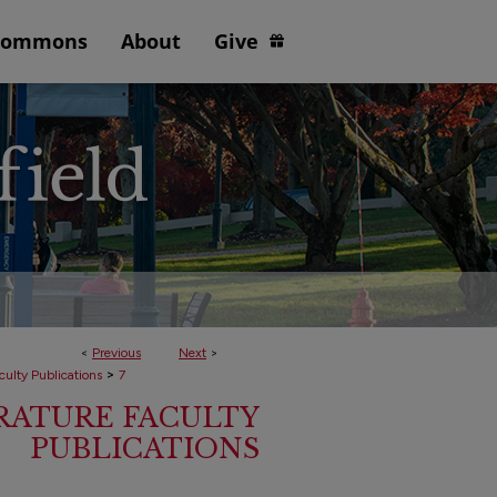
Commons
About
Give
<
Previous
Next
>
>
culty Publications
7
RATURE FACULTY
PUBLICATIONS